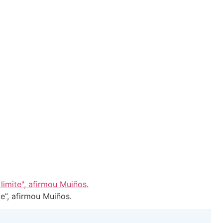
te”, afirmou Muiños.