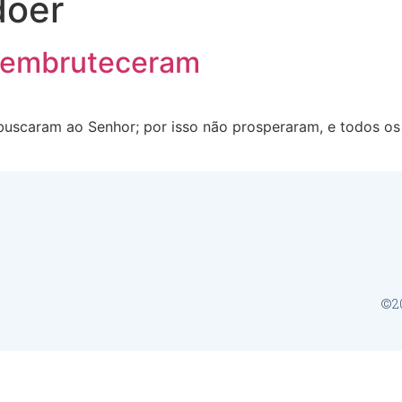
doer
e embruteceram
buscaram ao Senhor; por isso não prosperaram, e todos o
©20