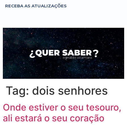
RECEBA AS ATUALIZAÇÕES
Tag:
dois senhores
Onde estiver o seu tesouro,
ali estará o seu coração