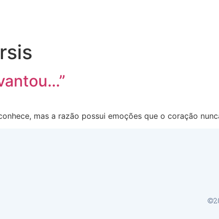
rsis
evantou…”
conhece, mas a razão possui emoções que o coração nunca
©20