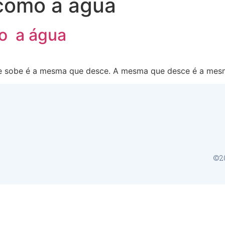
como a água
 a água
ue sobe é a mesma que desce. A mesma que desce é a me
©20