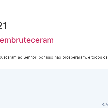
21
e embruteceram
buscaram ao Senhor; por isso não prosperaram, e todos o
©20