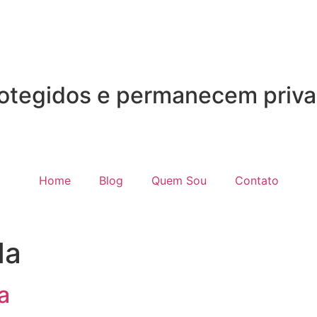
otegidos e permanecem priva
Home
Blog
Quem Sou
Contato
da
a