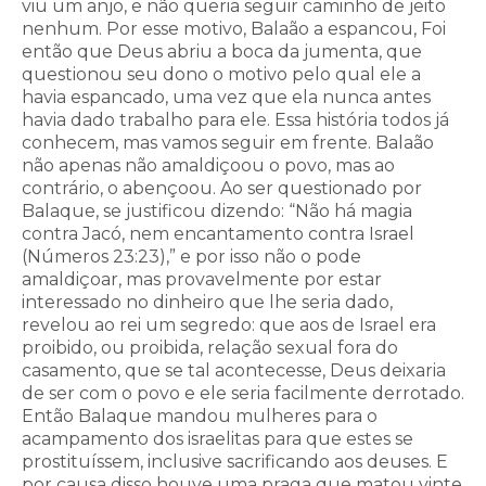
viu um anjo, e não queria seguir caminho de jeito
nenhum. Por esse motivo, Balaão a espancou, Foi
então que Deus abriu a boca da jumenta, que
questionou seu dono o motivo pelo qual ele a
havia espancado, uma vez que ela nunca antes
havia dado trabalho para ele. Essa história todos já
conhecem, mas vamos seguir em frente. Balaão
não apenas não amaldiçoou o povo, mas ao
contrário, o abençoou. Ao ser questionado por
Balaque, se justificou dizendo: “Não há magia
contra Jacó, nem encantamento contra Israel
(Números 23:23),” e por isso não o pode
amaldiçoar, mas provavelmente por estar
interessado no dinheiro que lhe seria dado,
revelou ao rei um segredo: que aos de Israel era
proibido, ou proibida, relação sexual fora do
casamento, que se tal acontecesse, Deus deixaria
de ser com o povo e ele seria facilmente derrotado.
Então Balaque mandou mulheres para o
acampamento dos israelitas para que estes se
prostituíssem, inclusive sacrificando aos deuses. E
por causa disso houve uma praga que matou vinte