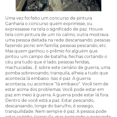
Uma vez foi feito um concurso de pintura.
Ganharia o concurso quem exprimisse, ou
expressasse na tela o significado de paz. Houve
tela com pintura de um rio calmo; outra mostrava
uma pessoa deitada na rede descansando; pessoas
fazendo picnic em família; pessoas pescando, etc.
Mas quem ganhou o prêmio foi alguém que
pintou um campo de batalha, flechas cortando o
céu pra tudo que é lado; pessoas feridas,
machucadas…E sobre este cenário de guerra, uma
pomba sobrevoando, tranquila, alheia a tudo que
acontecia lá embaixo. Isso é paz. A guerra
acontecia, ou acontece “lá embaixo”. Você tem de
estar acima dos problemas. Você pode estar em
paz em meio à guerra. A guerra pode estar lá fora.
Dentro de você está a paz. Estar pescando,
descansando, longe do barulho, é sossego,
tranquilidade. Nem sempre é paz. A pessoa pode
estar sozinha, tranquila, mas pensando e pensando