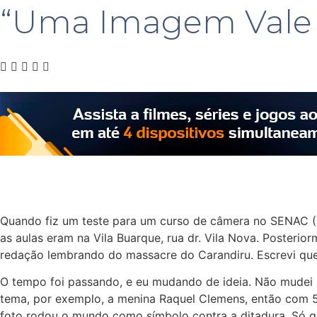
“Uma Imagem Vale M
Quando fiz um teste para um curso de câmera no SENAC (1
as aulas eram na Vila Buarque, rua dr. Vila Nova. Posteri
redação lembrando do massacre do Carandiru. Escrevi que
O tempo foi passando, e eu mudando de ideia. Não mudei 
tema, por exemplo, a menina Raquel Clemens, então com 5 
foto rodou o mundo como símbolo contra a ditadura. Só qu