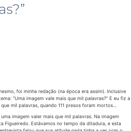
as?”
smo, foi minha redação (na época era assim). Inclusive
 tema: “Uma imagem vale mais que mil palavras?” E eu fiz a
 que mil palavras, quando 111 presos foram mortos…
e uma imagem valer mais que mil palavras. Na imagem
ta Figueiredo. Estávamos no tempo da ditadura, e esta
trevista falou que sua atitude nada tinha a ver com o