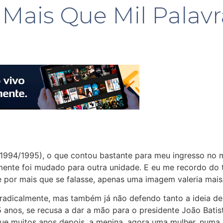
ais Que Mil Palavr
994/1995), o que contou bastante para meu ingresso no me
ormente foi mudado para outra unidade. E eu me recordo do
 por mais que se falasse, apenas uma imagem valeria mais
radicalmente, mas também já não defendo tanto a ideia d
anos, se recusa a dar a mão para o presidente João Batis
e muitos anos depois, a menina, agora uma mulher, numa en