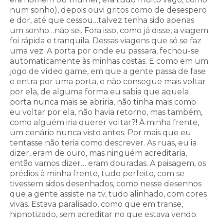
num sonho), depois ouvi gritos como de desespero
e dor, até que cessou…talvez tenha sido apenas
um sonho…não sei. Fora isso, como já disse, a viagem
foi rápida e tranquila. Dessas viagens que só se faz
uma vez. A porta por onde eu passara, fechou-se
automaticamente às minhas costas. E como em um
jogo de vídeo game, em que a gente passa de fase
e entra por uma porta, e não consegue mais voltar
por ela, de alguma forma eu sabia que aquela
porta nunca mais se abriria, não tinha mais como
eu voltar por ela, não havia retorno, mas também,
como alguém iria querer voltar?! À minha frente,
um cenário nunca visto antes. Por mais que eu
tentasse não teria como descrever. As ruas, eu ia
dizer, eram de ouro, mas ninguém acreditaria,
então vamos dizer… eram douradas. A paisagem, os
prédios à minha frente, tudo perfeito, com se
tivessem sidos desenhados, como nesse desenhos
que a gente assiste na tv, tudo alinhado, com cores
vivas. Estava paralisado, como que em transe,
hipnotizado, sem acreditar no que estava vendo.