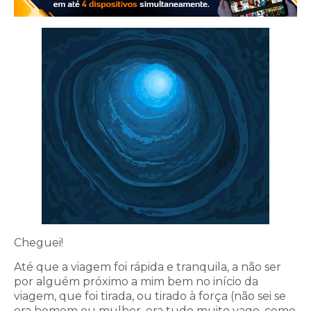
Cheguei!
Até que a viagem foi rápida e tranquila, a não ser
por alguém próximo a mim bem no início da
viagem, que foi tirada, ou tirado à força (não sei se
era homem ou mulher, era tudo muito vago, como